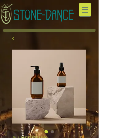
SKU: 364215376135199