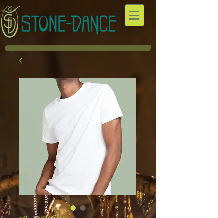
SKU: 21554345656